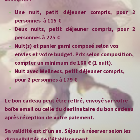
Une nuit, petit déjeuner compris, pour 2
personnes à 115 €
Deux nuits, petit déjeuner compris, pour 2
personnes à 225 €
Nuit(s) et panier garni composé selon vos
envies et votre budget. Prix selon composition,
compter un minimum de 160 € (1 nuit).
Nuit avec Wellness, petit déjeuner compris,
pour 2 personnes à 179 €
.
...
Le bon cadeau peut être retiré, envoyé sur votre
boîte email ou celle du destinataire du bon cadeau
après réception de votre paiement.
Sa validité est d’un an. Séjour à réserver selon les
disponibilités de l’établissement.